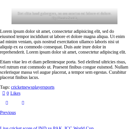
Stet clita kasd gubergren, no sea sanctus est labore et dolore.
By
Kevin Smith
Lorem ipsum dolor sit amet, consectetur adipisicing elit, sed do
eiusmod tempor incididunt ut labore et dolore magna aliqua. Ut enim
ad minim veniam, quis nostrud exercitation ullamco laboris nisi ut
aliquip ex ea commodo consequat. Duis aute irure dolor in
reprehenderit. Lorem ipsum dolor sit amet, consectetur adipiscing elit.
Etiam vitae leo et diam pellentesque porta. Sed eleifend ultricies risus,
vel rutrum erat commodo ut. Praesent finibus congue euismod. Nullam
scelerisque massa vel augue placerat, a tempor sem egestas. Curabitur
placerat finibus lacus.
Tags:
cricket
news
player
sports
0
Likes
Previous
Live cricket score of IND vs PAK, ICC World Cup