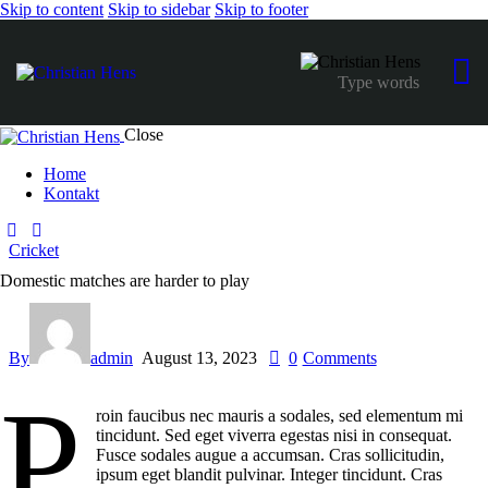
Skip to content
Skip to sidebar
Skip to footer
Close
Home
Kontakt
Cricket
Domestic matches are harder to play
By
admin
August 13, 2023
0
Comments
P
roin faucibus nec mauris a sodales, sed elementum mi
tincidunt. Sed eget viverra egestas nisi in consequat.
Fusce sodales augue a accumsan. Cras sollicitudin,
ipsum eget blandit pulvinar. Integer tincidunt. Cras