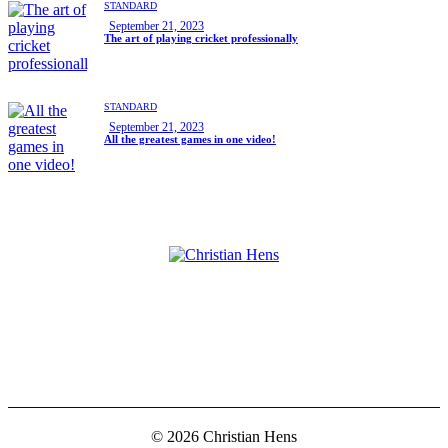
STANDARD
September 21, 2023
The art of playing cricket professionally
STANDARD
September 21, 2023
All the greatest games in one video!
facebook
instagramm
© 2026 Christian Hens