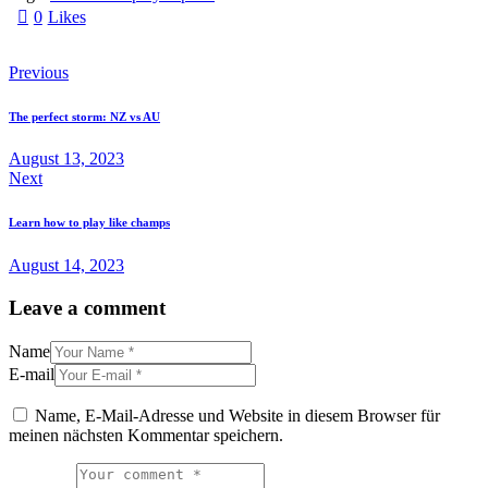
0
Likes
Facebook
Instagramm
Beitragsnavigation
Previous
The perfect storm: NZ vs AU
August 13, 2023
Next
Learn how to play like champs
August 14, 2023
Leave a comment
Name
E-mail
Name, E-Mail-Adresse und Website in diesem Browser für
meinen nächsten Kommentar speichern.