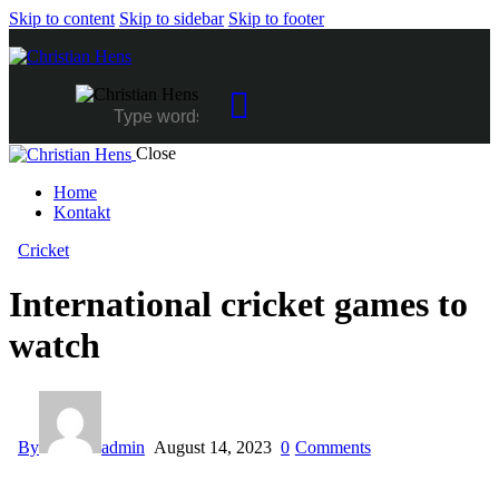
Skip to content
Skip to sidebar
Skip to footer
Close
Home
Kontakt
facebook-
instagram
Cricket
1
International cricket games to
watch
By
admin
August 14, 2023
0
Comments