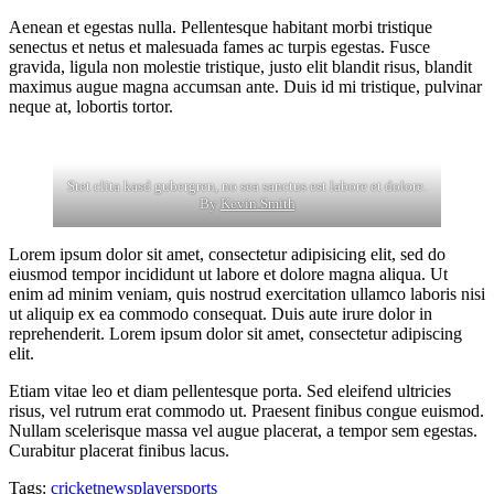
Aenean et egestas nulla. Pellentesque habitant morbi tristique
senectus et netus et malesuada fames ac turpis egestas. Fusce
gravida, ligula non molestie tristique, justo elit blandit risus, blandit
maximus augue magna accumsan ante. Duis id mi tristique, pulvinar
neque at, lobortis tortor.
Stet clita kasd gubergren, no sea sanctus est labore et dolore.
By
Kevin Smith
Lorem ipsum dolor sit amet, consectetur adipisicing elit, sed do
eiusmod tempor incididunt ut labore et dolore magna aliqua. Ut
enim ad minim veniam, quis nostrud exercitation ullamco laboris nisi
ut aliquip ex ea commodo consequat. Duis aute irure dolor in
reprehenderit. Lorem ipsum dolor sit amet, consectetur adipiscing
elit.
Etiam vitae leo et diam pellentesque porta. Sed eleifend ultricies
risus, vel rutrum erat commodo ut. Praesent finibus congue euismod.
Nullam scelerisque massa vel augue placerat, a tempor sem egestas.
Curabitur placerat finibus lacus.
Tags:
cricket
news
player
sports