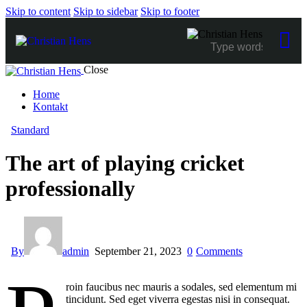
Skip to content
Skip to sidebar
Skip to footer
Close
Home
Kontakt
Standard
The art of playing cricket
professionally
By
admin
September 21, 2023
0
Comments
roin faucibus nec mauris a sodales, sed elementum mi
tincidunt. Sed eget viverra egestas nisi in consequat.