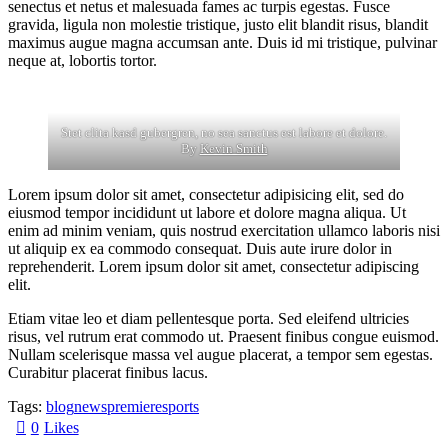
senectus et netus et malesuada fames ac turpis egestas. Fusce
gravida, ligula non molestie tristique, justo elit blandit risus, blandit
maximus augue magna accumsan ante. Duis id mi tristique, pulvinar
neque at, lobortis tortor.
Stet clita kasd gubergren, no sea sanctus est labore et dolore.
By
Kevin Smith
Lorem ipsum dolor sit amet, consectetur adipisicing elit, sed do
eiusmod tempor incididunt ut labore et dolore magna aliqua. Ut
enim ad minim veniam, quis nostrud exercitation ullamco laboris nisi
ut aliquip ex ea commodo consequat. Duis aute irure dolor in
reprehenderit. Lorem ipsum dolor sit amet, consectetur adipiscing
elit.
Etiam vitae leo et diam pellentesque porta. Sed eleifend ultricies
risus, vel rutrum erat commodo ut. Praesent finibus congue euismod.
Nullam scelerisque massa vel augue placerat, a tempor sem egestas.
Curabitur placerat finibus lacus.
Tags:
blog
news
premiere
sports
0
Likes