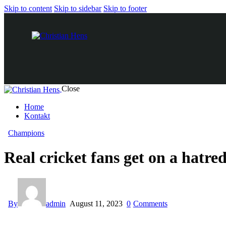
Skip to content
Skip to sidebar
Skip to footer
Close
Home
Kontakt
facebook-
instagram
Champions
1
Real cricket fans get on a hatred
By
admin
August 11, 2023
0
Comments