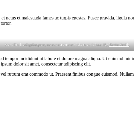
 et netus et malesuada fames ac turpis egestas. Fusce gravida, ligula non 
tortor.
Stet clita kasd gubergren, no sea sanctus est labore et dolore. By
Kevin Smith
od tempor incididunt ut labore et dolore magna aliqua. Ut enim ad minim
psum dolor sit amet, consectetur adipiscing elit.
sus, vel rutrum erat commodo ut. Praesent finibus congue euismod. Nullam