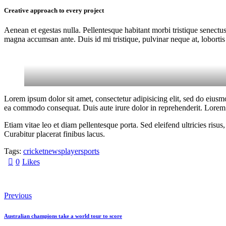
Creative approach to every project
Aenean et egestas nulla. Pellentesque habitant morbi tristique senectus
magna accumsan ante. Duis id mi tristique, pulvinar neque at, lobortis 
Lorem ipsum dolor sit amet, consectetur adipisicing elit, sed do eiusm
ea commodo consequat. Duis aute irure dolor in reprehenderit. Lorem i
Etiam vitae leo et diam pellentesque porta. Sed eleifend ultricies ri
Curabitur placerat finibus lacus.
Tags:
cricket
news
player
sports
0
Likes
Facebook
Instagramm
Beitragsnavigation
Previous
Australian champions take a world tour to score