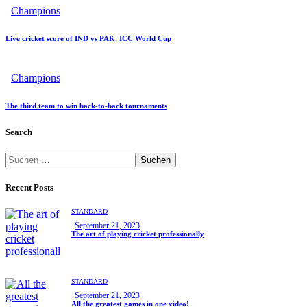
Champions
Live cricket score of IND vs PAK, ICC World Cup
Champions
The third team to win back-to-back tournaments
Search
Suchen
nach:
Recent Posts
STANDARD
September 21, 2023
The art of playing cricket professionally
STANDARD
September 21, 2023
All the greatest games in one video!