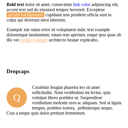
Bold text
dolor sit amet, consectetur
link color
adipisicing elit,
accent text sed do eiusmod tempor hovered. Excepteur
accent background
cupidatat non proident officia sunt in
culpa qui deserunt mest laborum.
Example
iste natus error sit voluptatem italic text example
doloremque laudantium, totam rem aperiam, eaque ipsa quae ab
illo vei
tooltip example
architecto beatae explicabo.
Dropcaps
Curabitur feugiat pharetra leo sit amet
sollicitudin. Nam vestibulum mi lectus, quis
Q
volutpat libero porttitor ut. Suspendisse
vestibulum molestie eros ac aliquam. Sed at ligula
tempus, porttitor tortora, pellentesque neque.
Cras a neque quis dolor pretium fermentum.